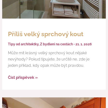
Příliš velký sprchový kout
Tipy od architektky
,
Z bydlení na cestách
•
21. 1. 2026
Může mít krásný velký sprchový kout nějaké
nevýhody? Pokud tipujete, že určitě ne, zde je
jeden příklad, kdy opak může být pravdou.
Číst příspěvek »
Rozšíření
kuchyně