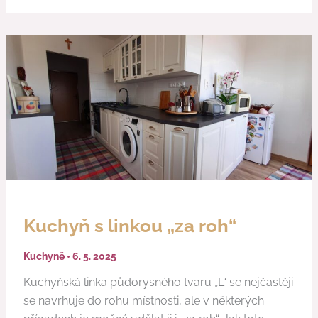
Kuchyň
s
linkou
„za
roh“
Kuchyň s linkou „za roh“
Kuchyně
•
6. 5. 2025
Kuchyňská linka půdorysného tvaru „L“ se nejčastěji
se navrhuje do rohu místnosti, ale v některých