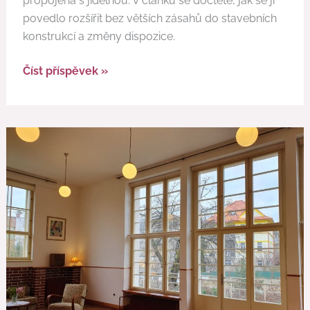
propojená s jídelnou. V článku se dočtete, jak se ji
povedlo rozšířit bez větších zásahů do stavebních
konstrukcí a změny dispozice.
Číst příspěvek »
Winternitzova
vila
–
inspirace
pro
současné
bydlení