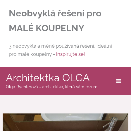
H
Přeskočit
l
Neobvyklá řešení pro
na
e
obsah
d
MALÉ KOUPELNY
a
t
3 neobvyklá a méně používaná řešení, ideální
pro malé koupelny -
inspirujte se!
Architektka OLGA
Olga Rychterová - architektka, která vám rozumí
Umyvadlová
baterie