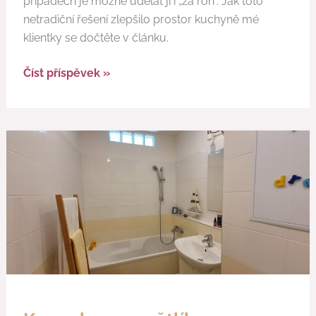
případech je možné udělat ji i „za roh“. Jak toto
netradiční řešení zlepšilo prostor kuchyně mé
klientky se dočtěte v článku.
Číst příspěvek »
Koupelna
se
světlíkem
v
paneláku