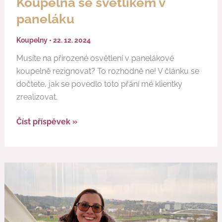
Koupelna se světlíkem v
paneláku
Koupelny
•
22. 12. 2024
Musíte na přirozené osvětlení v panelákové
koupelně rezignovat? To rozhodně ne! V článku se
dočtete, jak se povedlo toto přání mé klientky
zrealizovat.
Číst příspěvek »
Máma
(a)
architektka