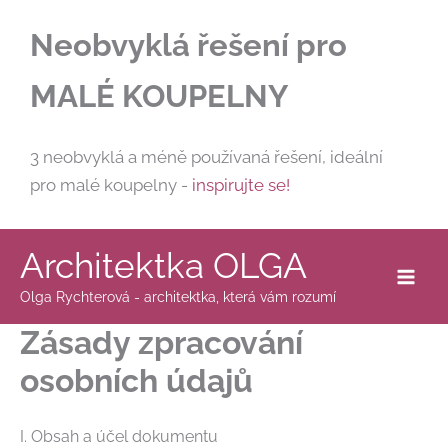
Přeskočit
Neobvyklá řešení pro
na
obsah
MALÉ KOUPELNY
3 neobvyklá a méně používaná řešení, ideální
pro malé koupelny -
inspirujte se!
Architektka OLGA
Olga Rychterová - architektka, která vám rozumí
Zásady zpracování
osobních údajů
I. Obsah a účel dokumentu