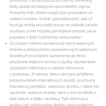
povinností, část je použita pro běžný marketing
(tedy spadá do kategorie oprávněného zájmu).
Pokud by toto „třídění údajů bylo prováděno ve
velkém rozsahu, hodně „specializovaně“, pak už
bych jej mohla provádět pouze na základě vašeho
souhlasu (a ten můžete pak kdykoli odvolat, jak je
popsáno v další části tohoto dokumentu.)
Za účelem měření návštěvnosti mých webových
stránek a přizpůsobení zobrazení mých webových
stránek při procházení zaznamenávají mnou
používané webové servery a služby standardním
způsobem informace o zařízení, informace
z protokolu, IP adresu, která vám byla přidělena
poskytovatelem internetových služeb, používaný
internetový prohlížeč, webovou stránku, z které mě
navštívíte, webové stránky, které u mě navštívíte a
také datum a délku návštěvy. Tyto informace
mohou být zpřístupněny dalším zpracovatelům