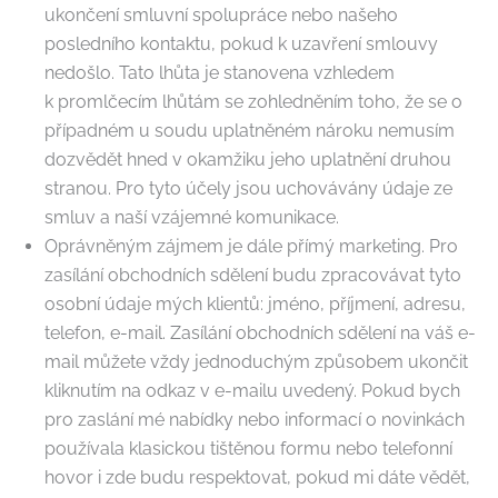
ukončení smluvní spolupráce nebo našeho
posledního kontaktu, pokud k uzavření smlouvy
nedošlo. Tato lhůta je stanovena vzhledem
k promlčecím lhůtám se zohledněním toho, že se o
případném u soudu uplatněném nároku nemusím
dozvědět hned v okamžiku jeho uplatnění druhou
stranou. Pro tyto účely jsou uchovávány údaje ze
smluv a naší vzájemné komunikace.
Oprávněným zájmem je dále přímý marketing. Pro
zasílání obchodních sdělení budu zpracovávat tyto
osobní údaje mých klientů: jméno, příjmení, adresu,
telefon, e-mail. Zasílání obchodních sdělení na váš e-
mail můžete vždy jednoduchým způsobem ukončit
kliknutím na odkaz v e-mailu uvedený. Pokud bych
pro zaslání mé nabídky nebo informací o novinkách
používala klasickou tištěnou formu nebo telefonní
hovor i zde budu respektovat, pokud mi dáte vědět,